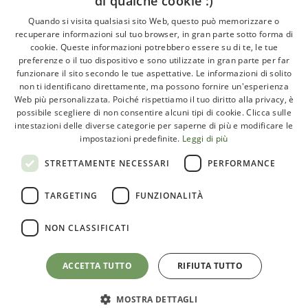
di qualche cookie :)
About
Quando si visita qualsiasi sito Web, questo può memorizzare o
recuperare informazioni sul tuo browser, in gran parte sotto forma di
GLI ARTICOLI
cookie. Queste informazioni potrebbero essere su di te, le tue
preferenze o il tuo dispositivo e sono utilizzate in gran parte per far
LE INTERVISTE
funzionare il sito secondo le tue aspettative. Le informazioni di solito
CHI SIAMO
non ti identificano direttamente, ma possono fornire un'esperienza
Web più personalizzata. Poiché rispettiamo il tuo diritto alla privacy, è
CONTATTI
possibile scegliere di non consentire alcuni tipi di cookie. Clicca sulle
intestazioni delle diverse categorie per saperne di più e modificare le
impostazioni predefinite.
Leggi di più
Paleoadvisor.net è un progetto di Francesca Pietrobon e
STRETTAMENTE NECESSARI
PERFORMANCE
Davide Cabras – Via Monte Argentario, 9A – 00141 Roma
TARGETING
FUNZIONALITÀ
(RM) Italy – C.F. PTRFNC91T67l407X
NON CLASSIFICATI
ACCETTA TUTTO
RIFIUTA TUTTO
Privacy e cookie policy
Termini e condizioni
Map Icons
by
Icons8
MOSTRA DETTAGLI