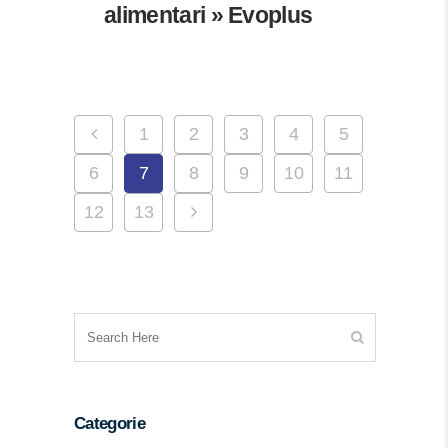
alimentari » Evoplus
1
2
3
4
5
6
7
8
9
10
11
12
13
Categorie