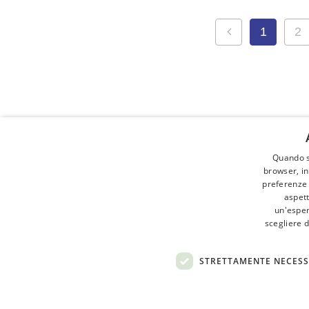
1
2
Quando s
Cerca a
browser, in
preferenze o
ALLEVAM
aspett
un'esper
MACELLE
scegliere d
PROFESSI
RISTORAN
STRETTAMENTE NECESS