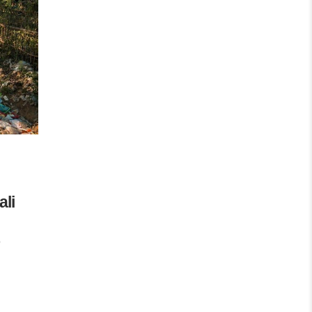
ali
o