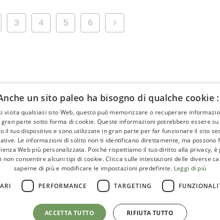
3
4
5
6
Anche un sito paleo ha bisogno di qualche cookie :
i visita qualsiasi sito Web, questo può memorizzare o recuperare informazion
ttività
About
 gran parte sotto forma di cookie. Queste informazioni potrebbero essere su d
 il tuo dispositivo e sono utilizzate in gran parte per far funzionare il sito s
ENTI
GLI ARTICOLI
ative. Le informazioni di solito non ti identificano direttamente, ma possono 
ienza Web più personalizzata. Poiché rispettiamo il tuo diritto alla privacy, è 
RIE
LE INTERVISTE
i non consentire alcuni tipi di cookie. Clicca sulle intestazioni delle diverse c
ONISTI
CHI SIAMO
saperne di più e modificare le impostazioni predefinite.
Leggi di più
TI
CONTATTI
ARI
PERFORMANCE
TARGETING
FUNZIONALI
ACCETTA TUTTO
RIFIUTA TUTTO