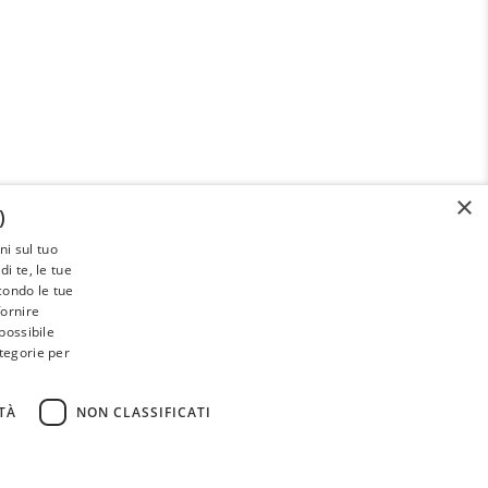
×
)
i sul tuo
Paleoadvisor.net è un progetto di
i te, le tue
Francesca Pietrobon e Davide Cabras –
econdo le tue
Via Monte Argentario, 9A – 00141 Roma
fornire
possibile
(RM) Italy – C.F. PTRFNC91T67l407X
ategorie per
TÀ
NON CLASSIFICATI