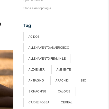
Sport & Fitness
Storia e Antropologia
a
Tag
ACIDOSI
ALLENAMENTO ANAEROBICO
ALLENAMENTO FEMMINILE
ALZHEIMER
AMBIENTE
ANTIAGING
ARACHIDI
BIIO
BIOHACKING
CALORIE
CARNE ROSSA
CEREALI