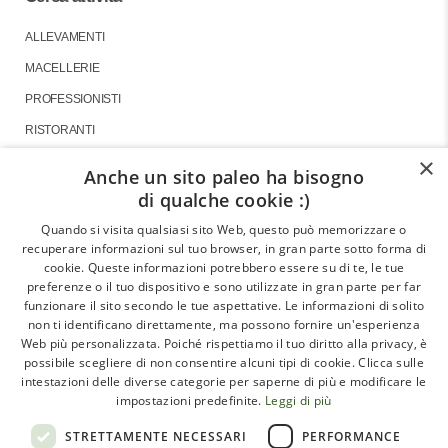
ALLEVAMENTI
MACELLERIE
PROFESSIONISTI
RISTORANTI
×
Anche un sito paleo ha bisogno
di qualche cookie :)
About
Quando si visita qualsiasi sito Web, questo può memorizzare o
recuperare informazioni sul tuo browser, in gran parte sotto forma di
GLI ARTICOLI
cookie. Queste informazioni potrebbero essere su di te, le tue
preferenze o il tuo dispositivo e sono utilizzate in gran parte per far
LE INTERVISTE
funzionare il sito secondo le tue aspettative. Le informazioni di solito
CHI SIAMO
non ti identificano direttamente, ma possono fornire un'esperienza
Web più personalizzata. Poiché rispettiamo il tuo diritto alla privacy, è
CONTATTI
possibile scegliere di non consentire alcuni tipi di cookie. Clicca sulle
intestazioni delle diverse categorie per saperne di più e modificare le
impostazioni predefinite.
Leggi di più
Paleoadvisor.net è un progetto di Francesca Pietrobon e
STRETTAMENTE NECESSARI
PERFORMANCE