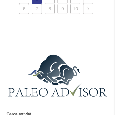
6
7
8
9
10
Cerca attività