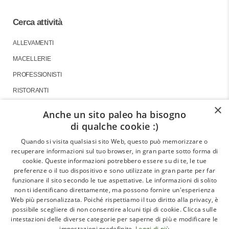
Cerca attività
ALLEVAMENTI
MACELLERIE
PROFESSIONISTI
RISTORANTI
×
Anche un sito paleo ha bisogno
di qualche cookie :)
About
Quando si visita qualsiasi sito Web, questo può memorizzare o
recuperare informazioni sul tuo browser, in gran parte sotto forma di
GLI ARTICOLI
cookie. Queste informazioni potrebbero essere su di te, le tue
preferenze o il tuo dispositivo e sono utilizzate in gran parte per far
LE INTERVISTE
funzionare il sito secondo le tue aspettative. Le informazioni di solito
CHI SIAMO
non ti identificano direttamente, ma possono fornire un'esperienza
Web più personalizzata. Poiché rispettiamo il tuo diritto alla privacy, è
CONTATTI
possibile scegliere di non consentire alcuni tipi di cookie. Clicca sulle
intestazioni delle diverse categorie per saperne di più e modificare le
impostazioni predefinite.
Leggi di più