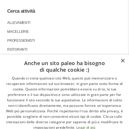
Cerca attività
ALLEVAMENTI
MACELLERIE
PROFESSIONISTI
RISTORANTI
×
Anche un sito paleo ha bisogno
di qualche cookie :)
About
Quando si visita qualsiasi sito Web, questo può memorizzare o
recuperare informazioni sul tuo browser, in gran parte sotto forma di
GLI ARTICOLI
cookie. Queste informazioni potrebbero essere su di te, le tue
preferenze o il tuo dispositivo e sono utilizzate in gran parte per far
LE INTERVISTE
funzionare il sito secondo le tue aspettative. Le informazioni di solito
CHI SIAMO
non ti identificano direttamente, ma possono fornire un'esperienza
Web più personalizzata. Poiché rispettiamo il tuo diritto alla privacy, è
CONTATTI
possibile scegliere di non consentire alcuni tipi di cookie. Clicca sulle
intestazioni delle diverse categorie per saperne di più e modificare le
impostazioni predefinite.
Leggi di più