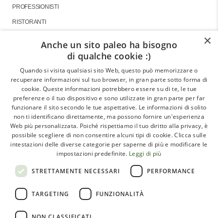
PROFESSIONISTI
RISTORANTI
×
Anche un sito paleo ha bisogno
di qualche cookie :)
About
Quando si visita qualsiasi sito Web, questo può memorizzare o
recuperare informazioni sul tuo browser, in gran parte sotto forma di
GLI ARTICOLI
cookie. Queste informazioni potrebbero essere su di te, le tue
preferenze o il tuo dispositivo e sono utilizzate in gran parte per far
LE INTERVISTE
funzionare il sito secondo le tue aspettative. Le informazioni di solito
CHI SIAMO
non ti identificano direttamente, ma possono fornire un'esperienza
Web più personalizzata. Poiché rispettiamo il tuo diritto alla privacy, è
CONTATTI
possibile scegliere di non consentire alcuni tipi di cookie. Clicca sulle
intestazioni delle diverse categorie per saperne di più e modificare le
impostazioni predefinite.
Leggi di più
Paleoadvisor.net è un progetto di Francesca Pietrobon e
STRETTAMENTE NECESSARI
PERFORMANCE
Davide Cabras – Via Monte Argentario, 9A – 00141 Roma
TARGETING
FUNZIONALITÀ
(RM) Italy – C.F. PTRFNC91T67l407X
NON CLASSIFICATI