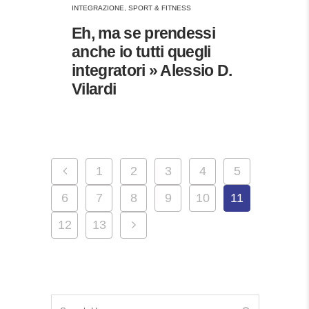
INTEGRAZIONE
,
SPORT & FITNESS
Eh, ma se prendessi
anche io tutti quegli
integratori » Alessio D.
Vilardi
1
2
3
4
5
6
7
8
9
10
11
12
13