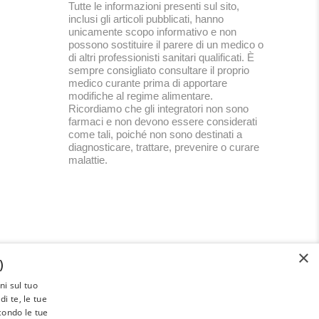
Tutte le informazioni presenti sul sito,
inclusi gli articoli pubblicati, hanno
unicamente scopo informativo e non
possono sostituire il parere di un medico o
di altri professionisti sanitari qualificati. È
sempre consigliato consultare il proprio
medico curante prima di apportare
modifiche al regime alimentare.
Ricordiamo che gli integratori non sono
farmaci e non devono essere considerati
come tali, poiché non sono destinati a
diagnosticare, trattare, prevenire o curare
malattie.
×
)
i sul tuo
Paleoadvisor.net è un progetto di
i te, le tue
Francesca Pietrobon e Davide Cabras –
econdo le tue