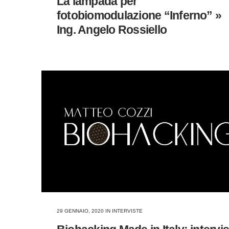
La lampada per
fotobiomodulazione “Inferno” »
Ing. Angelo Rossiello
29 GENNAIO, 2020
IN
INTERVISTE