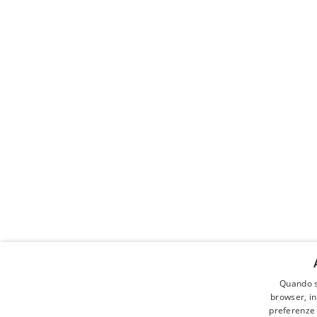
Quando s
Cerca a
browser, in
preferenze o
ALLEVAM