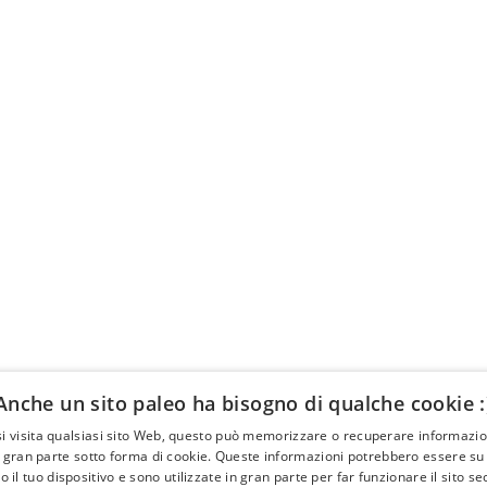
Anche un sito paleo ha bisogno di qualche cookie :
i visita qualsiasi sito Web, questo può memorizzare o recuperare informazion
ttività
About
 gran parte sotto forma di cookie. Queste informazioni potrebbero essere su d
 il tuo dispositivo e sono utilizzate in gran parte per far funzionare il sito s
ENTI
GLI ARTICOLI