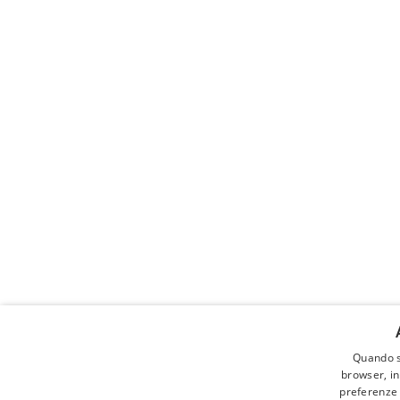
Quando s
Cerca a
browser, in
preferenze o
ALLEVAM