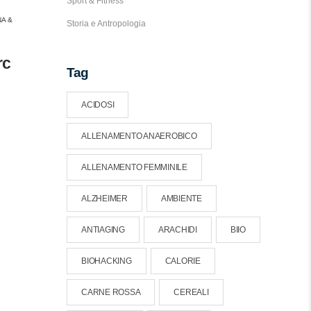
Sport & Fitness
NA &
Storia e Antropologia
rc
Tag
ACIDOSI
ALLENAMENTO ANAEROBICO
ALLENAMENTO FEMMINILE
ALZHEIMER
AMBIENTE
ANTIAGING
ARACHIDI
BIIO
BIOHACKING
CALORIE
CARNE ROSSA
CEREALI