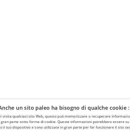
Anche un sito paleo ha bisogno di qualche cookie :
i visita qualsiasi sito Web, questo può memorizzare o recuperare informazion
ttività
About
 gran parte sotto forma di cookie. Queste informazioni potrebbero essere su d
 il tuo dispositivo e sono utilizzate in gran parte per far funzionare il sito s
ENTI
GLI ARTICOLI