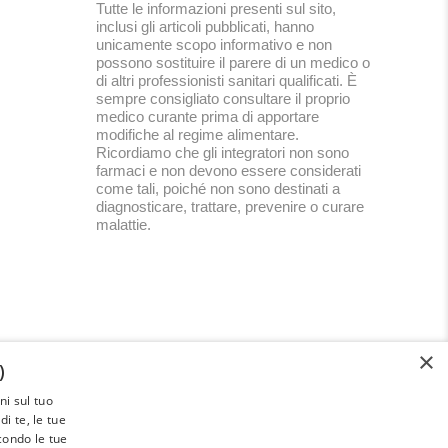
Tutte le informazioni presenti sul sito,
inclusi gli articoli pubblicati, hanno
unicamente scopo informativo e non
possono sostituire il parere di un medico o
di altri professionisti sanitari qualificati. È
sempre consigliato consultare il proprio
medico curante prima di apportare
modifiche al regime alimentare.
Ricordiamo che gli integratori non sono
farmaci e non devono essere considerati
come tali, poiché non sono destinati a
diagnosticare, trattare, prevenire o curare
malattie.
×
)
i sul tuo
Paleoadvisor.net è un progetto di
i te, le tue
Francesca Pietrobon e Davide Cabras –
econdo le tue