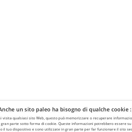
Anche un sito paleo ha bisogno di qualche cookie :
i visita qualsiasi sito Web, questo può memorizzare o recuperare informazion
ttività
About
 gran parte sotto forma di cookie. Queste informazioni potrebbero essere su d
 il tuo dispositivo e sono utilizzate in gran parte per far funzionare il sito s
ENTI
GLI ARTICOLI