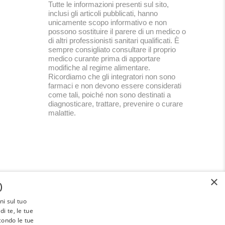
Tutte le informazioni presenti sul sito,
inclusi gli articoli pubblicati, hanno
unicamente scopo informativo e non
possono sostituire il parere di un medico o
di altri professionisti sanitari qualificati. È
sempre consigliato consultare il proprio
medico curante prima di apportare
modifiche al regime alimentare.
Ricordiamo che gli integratori non sono
farmaci e non devono essere considerati
come tali, poiché non sono destinati a
diagnosticare, trattare, prevenire o curare
malattie.
×
)
i sul tuo
Paleoadvisor.net è un progetto di
i te, le tue
Francesca Pietrobon e Davide Cabras –
econdo le tue