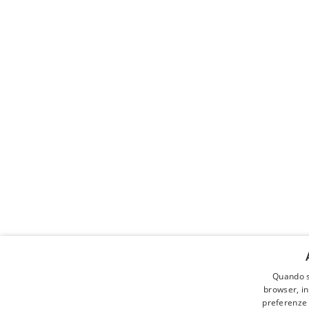
Quando s
Cerca a
browser, in
preferenze o
ALLEVAM