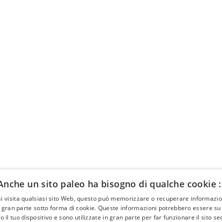
Anche un sito paleo ha bisogno di qualche cookie :
i visita qualsiasi sito Web, questo può memorizzare o recuperare informazion
ttività
About
 gran parte sotto forma di cookie. Queste informazioni potrebbero essere su d
 il tuo dispositivo e sono utilizzate in gran parte per far funzionare il sito s
ENTI
GLI ARTICOLI