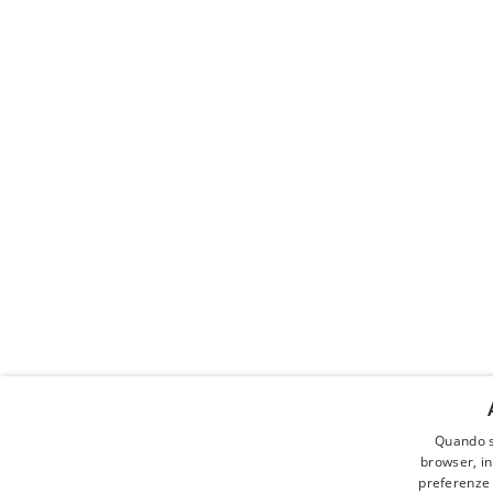
Quando s
Cerca a
browser, in
preferenze o
ALLEVAM