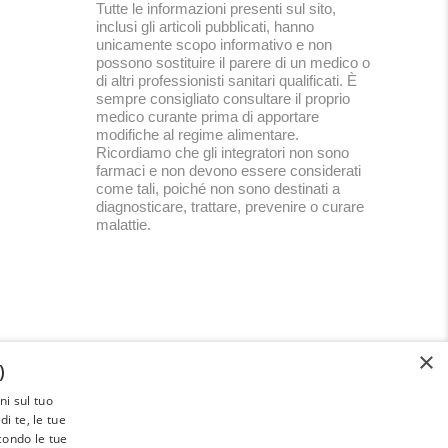
Tutte le informazioni presenti sul sito,
inclusi gli articoli pubblicati, hanno
unicamente scopo informativo e non
possono sostituire il parere di un medico o
di altri professionisti sanitari qualificati. È
sempre consigliato consultare il proprio
medico curante prima di apportare
modifiche al regime alimentare.
Ricordiamo che gli integratori non sono
farmaci e non devono essere considerati
come tali, poiché non sono destinati a
diagnosticare, trattare, prevenire o curare
malattie.
×
)
i sul tuo
Paleoadvisor.net è un progetto di
i te, le tue
Francesca Pietrobon e Davide Cabras –
econdo le tue