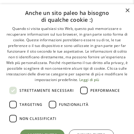
×
Anche un sito paleo ha bisogno
di qualche cookie :)
About
Quando si visita qualsiasi sito Web, questo può memorizzare o
recuperare informazioni sul tuo browser, in gran parte sotto forma di
GLI ARTICOLI
cookie. Queste informazioni potrebbero essere su di te, le tue
preferenze o il tuo dispositivo e sono utilizzate in gran parte per far
LE INTERVISTE
funzionare il sito secondo le tue aspettative. Le informazioni di solito
CHI SIAMO
non ti identificano direttamente, ma possono fornire un'esperienza
Web più personalizzata. Poiché rispettiamo il tuo diritto alla privacy, è
CONTATTI
possibile scegliere di non consentire alcuni tipi di cookie. Clicca sulle
intestazioni delle diverse categorie per saperne di più e modificare le
impostazioni predefinite.
Leggi di più
Paleoadvisor.net è un progetto di Francesca Pietrobon e
STRETTAMENTE NECESSARI
PERFORMANCE
Davide Cabras – Via Monte Argentario, 9A – 00141 Roma
TARGETING
FUNZIONALITÀ
(RM) Italy – C.F. PTRFNC91T67l407X
NON CLASSIFICATI