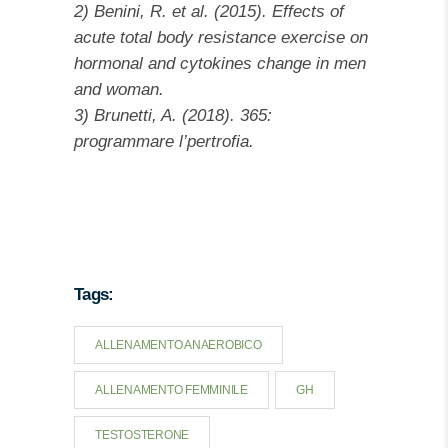
2) Benini, R. et al. (2015). Effects of
acute total body resistance exercise on
hormonal and cytokines change in men
and woman.
3) Brunetti, A. (2018). 365:
programmare l’pertrofia.
Allenamento donne in palestra scheda di allenamento al femminile
Tags:
ALLENAMENTO ANAEROBICO
ALLENAMENTO FEMMINILE
GH
TESTOSTERONE