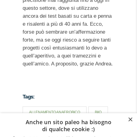
precisione mai raggiunta fino a oggi in
questo settore, dove si utilizzano
ancora dei test basati su carta e penna
e risalenti a più di 40 anni fa. Ecco,
forse può sembrare un’affermazione
forte, ma se oggi riesco a seguire tanti
progetti così entusiasmanti lo devo a
quell’aperitivo, a quei tramezzini e
quell’amico. A proposito, grazie Andrea.
Tags:
ALLENAMENTO ANAEROBICO
BIIO
×
Anche un sito paleo ha bisogno
BIOHACKING
MALATTIE AUTOIMMUNI
di qualche cookie :)