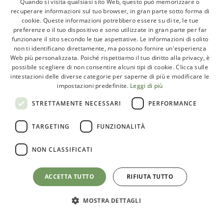
Quando si visita qualsiasi sito Web, questo può memorizzare o
PALEO DIET
recuperare informazioni sul tuo browser, in gran parte sotto forma di
cookie. Queste informazioni potrebbero essere su di te, le tue
preferenze o il tuo dispositivo e sono utilizzate in gran parte per far
funzionare il sito secondo le tue aspettative. Le informazioni di solito
non ti identificano direttamente, ma possono fornire un'esperienza
Web più personalizzata. Poiché rispettiamo il tuo diritto alla privacy, è
possibile scegliere di non consentire alcuni tipi di cookie. Clicca sulle
intestazioni delle diverse categorie per saperne di più e modificare le
impostazioni predefinite.
Leggi di più
Ultimi articoli
STRETTAMENTE NECESSARI
PERFORMANCE
Intervista a Alessandro e
Mariana de La Argentina
TARGETING
FUNZIONALITÀ
Azienda Agricola (parte 2)
24 Febbraio, 2025
NON CLASSIFICATI
Intervista a Alessandro e
ACCETTA TUTTO
RIFIUTA TUTTO
Mariana de La Argentina
Azienda Agricola (parte 1)
MOSTRA DETTAGLI
24 Febbraio, 2025