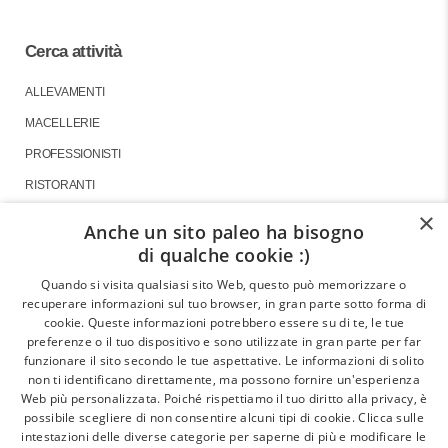
Cerca attività
ALLEVAMENTI
MACELLERIE
PROFESSIONISTI
RISTORANTI
×
Anche un sito paleo ha bisogno
di qualche cookie :)
About
Quando si visita qualsiasi sito Web, questo può memorizzare o
recuperare informazioni sul tuo browser, in gran parte sotto forma di
GLI ARTICOLI
cookie. Queste informazioni potrebbero essere su di te, le tue
preferenze o il tuo dispositivo e sono utilizzate in gran parte per far
LE INTERVISTE
funzionare il sito secondo le tue aspettative. Le informazioni di solito
CHI SIAMO
non ti identificano direttamente, ma possono fornire un'esperienza
Web più personalizzata. Poiché rispettiamo il tuo diritto alla privacy, è
CONTATTI
possibile scegliere di non consentire alcuni tipi di cookie. Clicca sulle
intestazioni delle diverse categorie per saperne di più e modificare le