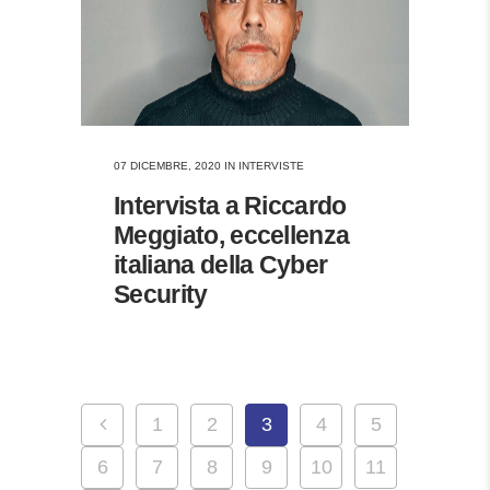
07 DICEMBRE, 2020
IN
INTERVISTE
Intervista a Riccardo
Meggiato, eccellenza
italiana della Cyber
Security
1
2
3
4
5
6
7
8
9
10
11