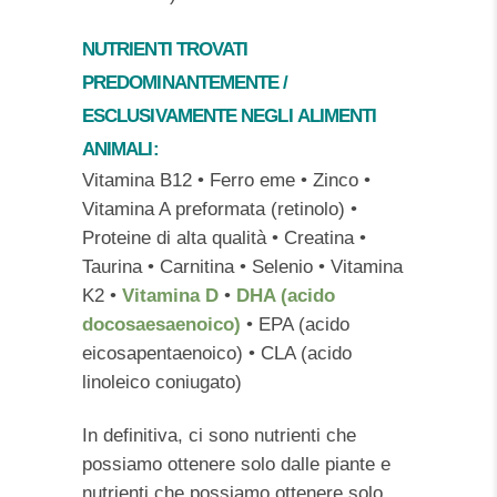
NUTRIENTI TROVATI
PREDOMINANTEMENTE /
ESCLUSIVAMENTE NEGLI
ALIMENTI
ANIMALI
:
Vitamina B12 • Ferro eme • Zinco •
Vitamina A preformata (retinolo) •
Proteine ​​di alta qualità • Creatina •
Taurina • Carnitina • Selenio • Vitamina
K2 •
Vitamina D
•
DHA (acido
docosaesaenoico)
• EPA (acido
eicosapentaenoico) • CLA (acido
linoleico coniugato)
In definitiva, ci sono nutrienti che
possiamo ottenere solo dalle piante e
nutrienti che possiamo ottenere solo