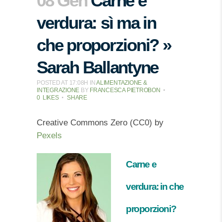
08 Gen
Carne e
verdura: sì ma in
che proporzioni? »
Sarah Ballantyne
POSTED AT 17:08H
IN
ALIMENTAZIONE &
INTEGRAZIONE
BY
FRANCESCA PIETROBON
0
LIKES
SHARE
Creative Commons Zero (CC0) by
Pexels
Carne e
verdura: in che
proporzioni?