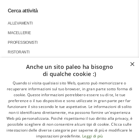
Cerca attività
ALLEVAMENTI
MACELLERIE
PROFESSIONISTI
RISTORANTI
×
Anche un sito paleo ha bisogno
di qualche cookie :)
About
Quando si visita qualsiasi sito Web, questo può memorizzare o
recuperare informazioni sul tuo browser, in gran parte sotto forma di
GLI ARTICOLI
cookie. Queste informazioni potrebbero essere su di te, le tue
preferenze o il tuo dispositivo e sono utilizzate in gran parte per far
LE INTERVISTE
funzionare il sito secondo le tue aspettative. Le informazioni di solito
CHI SIAMO
non ti identificano direttamente, ma possono fornire un'esperienza
Web più personalizzata. Poiché rispettiamo il tuo diritto alla privacy, è
CONTATTI
possibile scegliere di non consentire alcuni tipi di cookie. Clicca sulle
intestazioni delle diverse categorie per saperne di più e modificare le
impostazioni predefinite.
Leggi di più