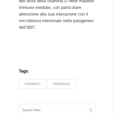
dell’asse della vitamina D nelle malattie
immuno-mediate, con particolare
attenzione alla sua interazione con il
microbioma intestinale nella patogenesi
dell’IBD”.
Vitamina D bassa carenza – Vitamina D cibi integratori integrazione – Vitamina D cosa serve –
Vitamina D valori
Tags:
VITAMINA D
VITAMINA K2