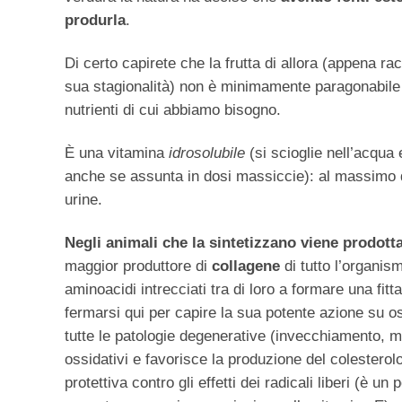
produrla
.
Di certo capirete che la frutta di allora (appena ra
sua stagionalità) non è minimamente paragonabile a
nutrienti di cui abbiamo bisogno.
È una vitamina
idrosolubile
(si scioglie nell’acq
anche se assunta in dosi massiccie): al massimo d
urine.
Negli animali che la sintetizzano viene prodotta
maggior produttore di
collagene
di tutto l’organism
aminoacidi intrecciati tra di loro a formare una fitt
fermarsi qui per capire la sua potente azione su oss
tutte le patologie degenerative (invecchiamento, mal
ossidativi e favorisce la produzione del colestero
protettiva contro gli effetti dei radicali liberi (è 