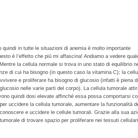
o quindi in tutte le situazioni di anemia è molto importante
uesto è l’effetto che più mi affascina! Andiamo a vedere qual
Mentre la cellula normale si trova in uno stato di equilibrio n
nze di cui ha bisogno (in questo caso la vitamina C); la cellu
vivere e proliferare ha bisogno di glucosio (infatti è piena 
ucosio nelle varie parti del corpo). La cellula tumorale attir
rvono quindi dosi elevate affinché essa possa comportarsi c
er uccidere la cellula tumorale, aumentare la funzionalità d
riconoscere e uccidere le cellule tumorali. Grazie alla sua az
tumorale di trovare spazio per proliferare nei tessuti cellulari