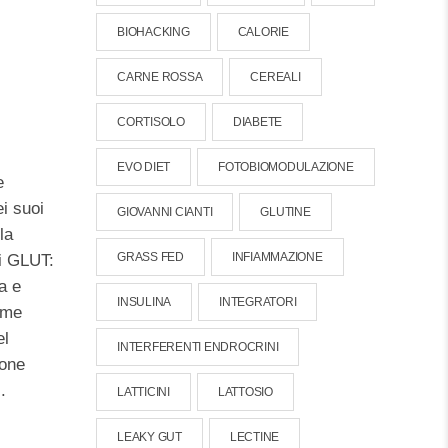
BIOHACKING
CALORIE
CARNE ROSSA
CEREALI
CORTISOLO
DIABETE
EVO DIET
FOTOBIOMODULAZIONE
e
ei suoi
GIOVANNI CIANTI
GLUTINE
la
GRASS FED
INFIAMMAZIONE
di GLUT:
a e
INSULINA
INTEGRATORI
ome
el
INTERFERENTI ENDROCRINI
ione
.
LATTICINI
LATTOSIO
LEAKY GUT
LECTINE