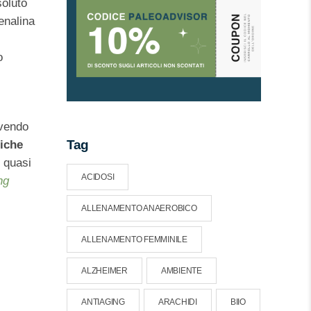
soluto
enalina
o
avendo
Tag
niche
, quasi
ACIDOSI
ng
ALLENAMENTO ANAEROBICO
ALLENAMENTO FEMMINILE
ALZHEIMER
AMBIENTE
ANTIAGING
ARACHIDI
BIIO