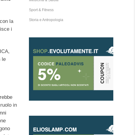
Medicina & Salute
Sport & Fitness
Storia e Antropologia
 con la
isce i
ICA,
 le
i
erebbe
ruolo in
nni
one
ngono