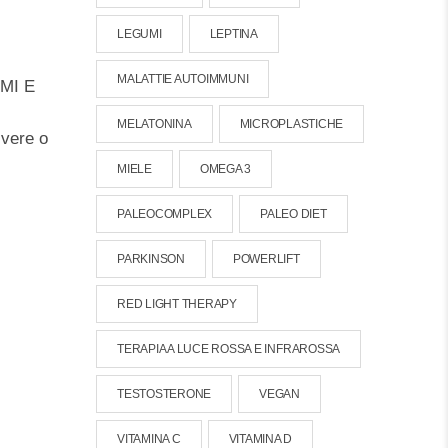
LEGUMI
LEPTINA
MALATTIE AUTOIMMUNI
MMI E
MELATONINA
MICROPLASTICHE
lvere o
MIELE
OMEGA 3
PALEOCOMPLEX
PALEO DIET
PARKINSON
POWERLIFT
RED LIGHT THERAPY
TERAPIA A LUCE ROSSA E INFRAROSSA
TESTOSTERONE
VEGAN
VITAMINA C
VITAMINA D