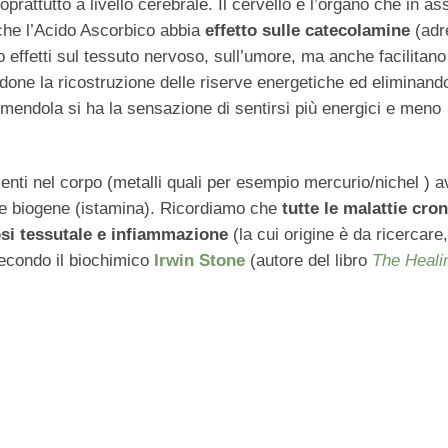
rattutto a livello cerebrale. Il cervello è l’organo che in as
 che l’Acido Ascorbico abbia
effetto sulle catecolamine
(adr
 effetti sul tessuto nervoso, sull’umore, ma anche facilitano
endone la ricostruzione delle riserve energetiche ed eliminand
umendola si ha la sensazione di sentirsi più energici e meno
senti nel corpo (metalli quali per esempio mercurio/nichel ) 
ne biogene (istamina). Ricordiamo che
tutte le malattie cro
osi tessutale e infiammazione
(la cui origine è da ricercare
 secondo il biochimico
Irwin Stone
(autore del libro
The Heali