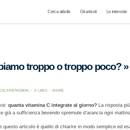
Cerca attività
Gli articoli
Le interviste
piamo troppo o troppo poco? »
ESCA PIETROBON
0
LIKES
SHARE
voi:
quanta vitamina C integrate al giorno?
La risposta pi
te già a sufficienza bevendo spremute d’arancia ogni mattina
re questo articolo è quello di chiarire in modo semplice ed e