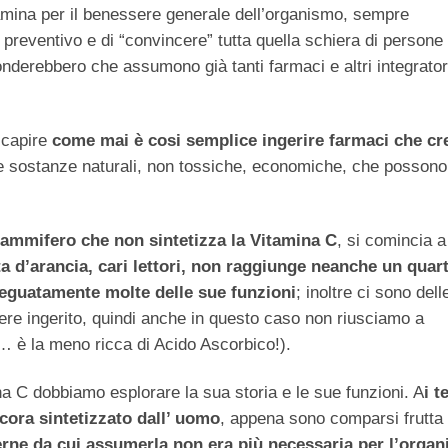
tamina per il benessere generale dell’organismo, sempre
 preventivo e di “convincere” tutta quella schiera di persone
onderebbero che assumono già tanti farmaci e altri integrator
 capire
come mai è cosi semplice ingerire farmaci che cr
e sostanze naturali, non tossiche, economiche, che possono
ammifero che non sintetizza la Vitamina C
, si comincia a
a d’arancia, cari lettori, non raggiunge neanche un quart
deguatamente molte delle sue funzioni
; inoltre ci sono dell
ssere ingerito, quindi anche in questo caso non riusciamo a
i… è la meno ricca di Acido Ascorbico!).
a C dobbiamo esplorare la sua storia e le sue funzioni. A
i t
ora sintetizzato dall’ uomo
, appena sono comparsi frutta
erne da cui assumerla non era più necessaria per l’orga