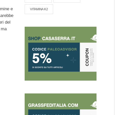
amine e
VITAMINA K2
 Sarebbe
ri del
, ma