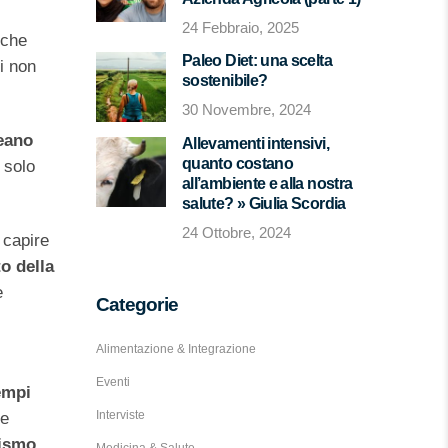
24 Febbraio, 2025
 che
Paleo Diet: una scelta
i non
sostenibile?
30 Novembre, 2024
eano
Allevamenti intensivi,
quanto costano
 solo
all’ambiente e alla nostra
salute? » Giulia Scordia
24 Ottobre, 2024
 capire
o della
e
Categorie
Alimentazione & Integrazione
Eventi
empi
Interviste
 e
nismo