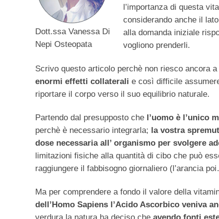
l’importanza di questa vi
considerando anche il lato
Dott.ssa Vanessa Di
alla domanda iniziale risp
Nepi Osteopata
vogliono prenderli.
Scrivo questo articolo perchè non riesco ancora a
enormi effetti collaterali
e così difficile assumer
riportare il corpo verso il suo equilibrio naturale.
Partendo dal presupposto che
l’uomo è l’unico m
perchè è necessario integrarla;
la vostra spremut
dose necessaria all’ organismo per svolgere a
limitazioni fisiche alla quantità di cibo che può e
raggiungere il fabbisogno giornaliero (l’arancia po
Ma per comprendere a fondo il valore della vitamin
dell’Homo Sapiens l’Acido Ascorbico veniva anc
verdura la natura ha deciso che
avendo fonti est