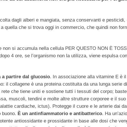
ccolta dagli alberi e mangiata, senza conservanti e pesticidi,
 quella che si trova oggi in commercio, che quindi non forn
ua e non si accumula nella cellula PER QUESTO NON È TOSS
opo 4 ore, se l’organismo non la utilizza, viene espulsa con
 a partire dal glucosio
. In associazione alla vitamine E è il
o: il collagene è una proteina costituita da una lunga serie d
a rete che tiene uniti e sostiene tutti i tessuti del corpo; bast
a, muscoli, tendini e molte altre strutture corporee e il suo 
attie cardiache, ictus). Protegge il cuore e le arterie dai da
lo buono.
È un antinfiammatorio e antibatterico
. Ha un’azi
un potente antiossidante e prossidante in base alle dosi che ve