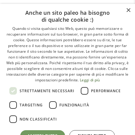
×
Anche un sito paleo ha bisogno
di qualche cookie :)
About
Quando si visita qualsiasi sito Web, questo può memorizzare o
recuperare informazioni sul tuo browser, in gran parte sotto forma di
GLI ARTICOLI
cookie. Queste informazioni potrebbero essere su di te, le tue
preferenze o il tuo dispositivo e sono utilizzate in gran parte per far
LE INTERVISTE
funzionare il sito secondo le tue aspettative. Le informazioni di solito
CHI SIAMO
non ti identificano direttamente, ma possono fornire un'esperienza
Web più personalizzata. Poiché rispettiamo il tuo diritto alla privacy, è
CONTATTI
possibile scegliere di non consentire alcuni tipi di cookie. Clicca sulle
intestazioni delle diverse categorie per saperne di più e modificare le
impostazioni predefinite.
Leggi di più
Paleoadvisor.net è un progetto di Francesca Pietrobon e
STRETTAMENTE NECESSARI
PERFORMANCE
Davide Cabras – Via Monte Argentario, 9A – 00141 Roma
TARGETING
FUNZIONALITÀ
(RM) Italy – C.F. PTRFNC91T67l407X
NON CLASSIFICATI