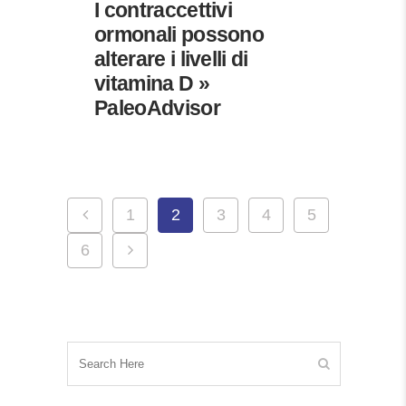
I contraccettivi
ormonali possono
alterare i livelli di
vitamina D »
PaleoAdvisor
1
2
3
4
5
6