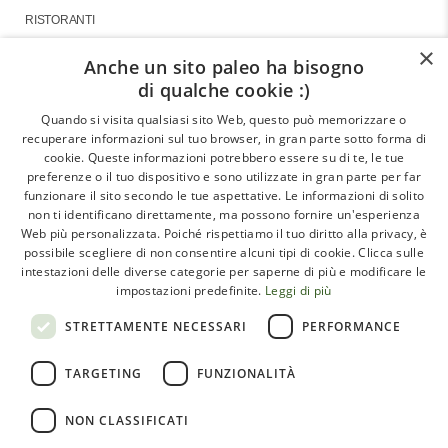
RISTORANTI
×
Anche un sito paleo ha bisogno
di qualche cookie :)
About
Quando si visita qualsiasi sito Web, questo può memorizzare o
recuperare informazioni sul tuo browser, in gran parte sotto forma di
GLI ARTICOLI
cookie. Queste informazioni potrebbero essere su di te, le tue
preferenze o il tuo dispositivo e sono utilizzate in gran parte per far
LE INTERVISTE
funzionare il sito secondo le tue aspettative. Le informazioni di solito
CHI SIAMO
non ti identificano direttamente, ma possono fornire un'esperienza
Web più personalizzata. Poiché rispettiamo il tuo diritto alla privacy, è
CONTATTI
possibile scegliere di non consentire alcuni tipi di cookie. Clicca sulle
intestazioni delle diverse categorie per saperne di più e modificare le
impostazioni predefinite.
Leggi di più
Paleoadvisor.net è un progetto di Francesca Pietrobon e
STRETTAMENTE NECESSARI
PERFORMANCE
Davide Cabras – Via Monte Argentario, 9A – 00141 Roma
TARGETING
FUNZIONALITÀ
(RM) Italy – C.F. PTRFNC91T67l407X
NON CLASSIFICATI