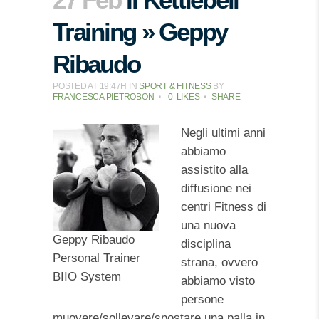
Training » Geppy
Ribaudo
POSTED AT 19:47H
IN
SPORT & FITNESS
BY
FRANCESCA PIETROBON
0
LIKES
SHARE
Negli ultimi anni
abbiamo
assistito alla
diffusione nei
centri Fitness di
una nuova
Geppy Ribaudo
disciplina
Personal Trainer
strana, ovvero
BIIO System
abbiamo visto
persone
muovere/sollevare/spostare una palla in