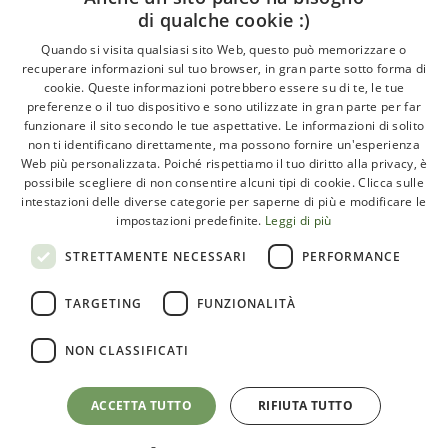
di qualche cookie :)
About
Quando si visita qualsiasi sito Web, questo può memorizzare o
recuperare informazioni sul tuo browser, in gran parte sotto forma di
GLI ARTICOLI
cookie. Queste informazioni potrebbero essere su di te, le tue
preferenze o il tuo dispositivo e sono utilizzate in gran parte per far
LE INTERVISTE
funzionare il sito secondo le tue aspettative. Le informazioni di solito
CHI SIAMO
non ti identificano direttamente, ma possono fornire un'esperienza
Web più personalizzata. Poiché rispettiamo il tuo diritto alla privacy, è
CONTATTI
possibile scegliere di non consentire alcuni tipi di cookie. Clicca sulle
intestazioni delle diverse categorie per saperne di più e modificare le
impostazioni predefinite.
Leggi di più
Paleoadvisor.net è un progetto di Francesca Pietrobon e
STRETTAMENTE NECESSARI
PERFORMANCE
Davide Cabras – Via Monte Argentario, 9A – 00141 Roma
TARGETING
FUNZIONALITÀ
(RM) Italy – C.F. PTRFNC91T67l407X
NON CLASSIFICATI
ACCETTA TUTTO
RIFIUTA TUTTO
Privacy e cookie policy
Termini e condizioni
Map Icons
by
Icons8