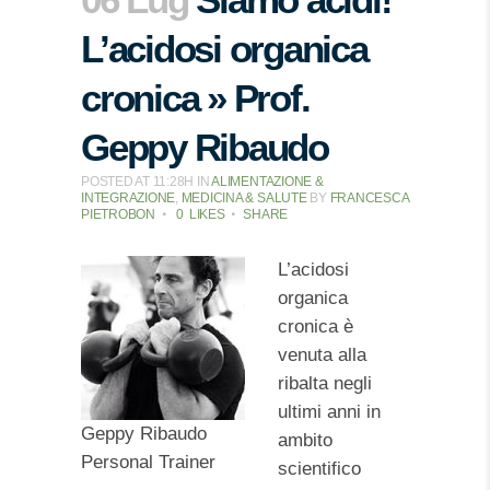
L’acidosi organica
cronica » Prof.
Geppy Ribaudo
POSTED AT 11:28H
IN
ALIMENTAZIONE &
INTEGRAZIONE
,
MEDICINA & SALUTE
BY
FRANCESCA
PIETROBON
0
LIKES
SHARE
L’acidosi
organica
cronica è
venuta alla
ribalta negli
ultimi anni in
Geppy Ribaudo
ambito
Personal Trainer
scientifico