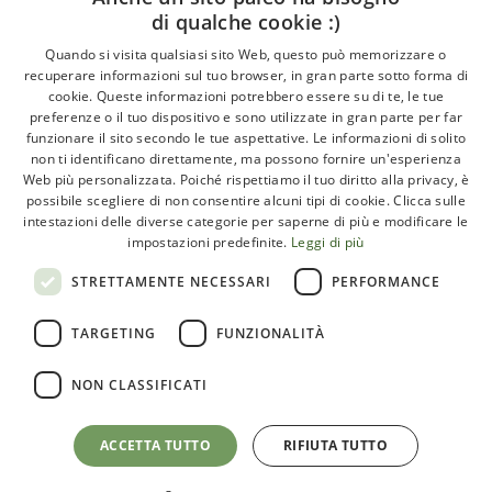
di qualche cookie :)
About
Quando si visita qualsiasi sito Web, questo può memorizzare o
recuperare informazioni sul tuo browser, in gran parte sotto forma di
GLI ARTICOLI
cookie. Queste informazioni potrebbero essere su di te, le tue
preferenze o il tuo dispositivo e sono utilizzate in gran parte per far
LE INTERVISTE
funzionare il sito secondo le tue aspettative. Le informazioni di solito
CHI SIAMO
non ti identificano direttamente, ma possono fornire un'esperienza
Web più personalizzata. Poiché rispettiamo il tuo diritto alla privacy, è
CONTATTI
possibile scegliere di non consentire alcuni tipi di cookie. Clicca sulle
intestazioni delle diverse categorie per saperne di più e modificare le
impostazioni predefinite.
Leggi di più
Paleoadvisor.net è un progetto di Francesca Pietrobon e
STRETTAMENTE NECESSARI
PERFORMANCE
Davide Cabras – Via Monte Argentario, 9A – 00141 Roma
TARGETING
FUNZIONALITÀ
(RM) Italy – C.F. PTRFNC91T67l407X
NON CLASSIFICATI
ACCETTA TUTTO
RIFIUTA TUTTO
Privacy e cookie policy
Termini e condizioni
Map Icons
by
Icons8