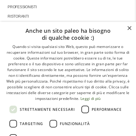
PROFESSIONISTI
RISTORANTI
×
Anche un sito paleo ha bisogno
di qualche cookie :)
About
Quando si visita qualsiasi sito Web, questo può memorizzare o
recuperare informazioni sul tuo browser, in gran parte sotto forma di
GLI ARTICOLI
cookie. Queste informazioni potrebbero essere su di te, le tue
preferenze o il tuo dispositivo e sono utilizzate in gran parte per far
LE INTERVISTE
funzionare il sito secondo le tue aspettative. Le informazioni di solito
CHI SIAMO
non ti identificano direttamente, ma possono fornire un'esperienza
Web più personalizzata. Poiché rispettiamo il tuo diritto alla privacy, è
CONTATTI
possibile scegliere di non consentire alcuni tipi di cookie. Clicca sulle
intestazioni delle diverse categorie per saperne di più e modificare le
impostazioni predefinite.
Leggi di più
Paleoadvisor.net è un progetto di Francesca Pietrobon e
STRETTAMENTE NECESSARI
PERFORMANCE
Davide Cabras – Via Monte Argentario, 9A – 00141 Roma
TARGETING
FUNZIONALITÀ
(RM) Italy – C.F. PTRFNC91T67l407X