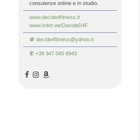
consulenze online e in studio.
www.decide4fitness.it
www.linktr.ee/DavideD4F
＠
decide4fitness@yahoo.it
✆
+39 347 045 8943