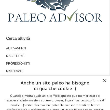
Cerca attività
ALLEVAMENTI
MACELLERIE
PROFESSIONISTI
RISTORANTI
×
Anche un sito paleo ha bisogno
di qualche cookie :)
About
Quando si visita qualsiasi sito Web, questo può memorizzare o
recuperare informazioni sul tuo browser, in gran parte sotto forma di
GLI ARTICOLI
cookie. Queste informazioni potrebbero essere su di te, le tue
preferenze o il tuo dispositivo e sono utilizzate in gran parte per far
LE INTERVISTE