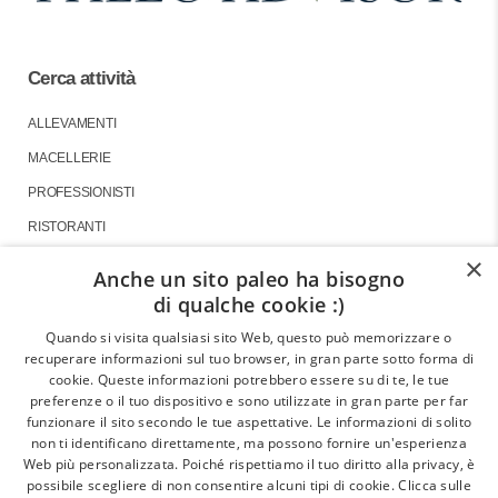
Cerca attività
ALLEVAMENTI
MACELLERIE
PROFESSIONISTI
RISTORANTI
×
Anche un sito paleo ha bisogno
di qualche cookie :)
About
Quando si visita qualsiasi sito Web, questo può memorizzare o
recuperare informazioni sul tuo browser, in gran parte sotto forma di
GLI ARTICOLI
cookie. Queste informazioni potrebbero essere su di te, le tue
preferenze o il tuo dispositivo e sono utilizzate in gran parte per far
LE INTERVISTE
funzionare il sito secondo le tue aspettative. Le informazioni di solito
CHI SIAMO
non ti identificano direttamente, ma possono fornire un'esperienza
Web più personalizzata. Poiché rispettiamo il tuo diritto alla privacy, è
CONTATTI
possibile scegliere di non consentire alcuni tipi di cookie. Clicca sulle