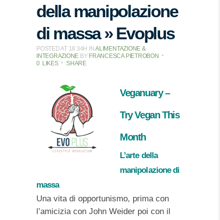
della manipolazione
di massa » Evoplus
POSTED AT 18:34H
IN
ALIMENTAZIONE &
INTEGRAZIONE
BY
FRANCESCA PIETROBON
0
LIKES
SHARE
Veganuary –
Try Vegan This
Month
L’arte della
manipolazione di
massa
Una vita di opportunismo, prima con
l’amicizia con John Weider poi con il