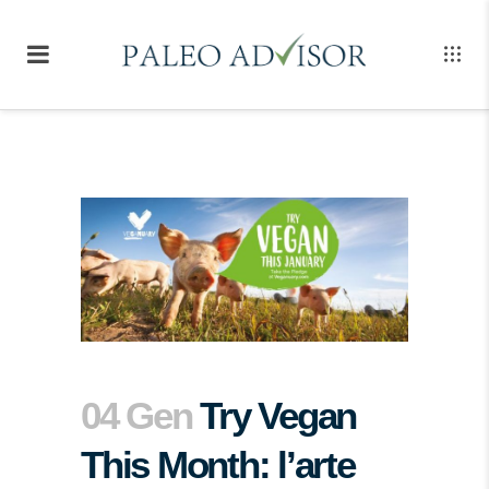
04 Gen
Try Vegan
This Month: l’arte