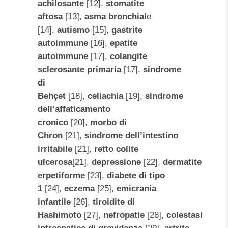
achilosante
[12],
stomatite
aftosa
[13],
asma bronchial
e
[14],
autismo
[15],
gastrite
autoimmune
[16],
epatite
autoimmune
[17],
colangite
sclerosante primaria
[17],
sindrome
di
Behçet
[18],
celiachia
[19],
sindrome
dell’affaticamento
cronico
[20],
morbo di
Chron
[21],
sindrome dell’intestino
irritabile
[21],
retto colite
ulcerosa
[21],
depressione
[22],
dermatite
erpetiforme
[23],
diabete di tipo
1
[24],
eczema
[25],
emicrania
infantile
[26],
tiroidite di
Hashimoto
[27],
nefropatie
[28],
colestasi