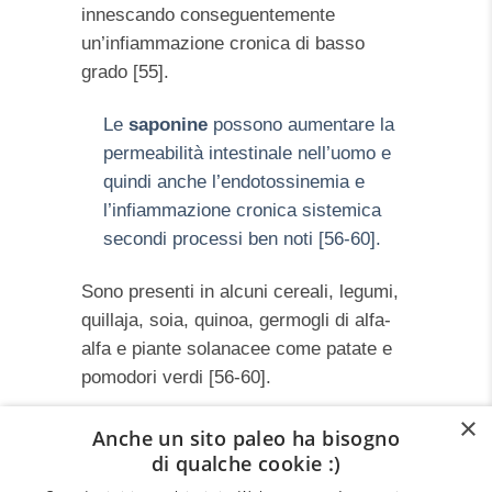
innescando conseguentemente
un’infiammazione cronica di basso
grado [55].
Le
saponine
possono aumentare la
permeabilità intestinale nell’uomo e
quindi anche l’endotossinemia e
l’infiammazione cronica sistemica
secondi processi ben noti [56-60].
Sono presenti in alcuni cereali, legumi,
quillaja, soia, quinoa, germogli di alfa-
alfa e piante solanacee come patate e
pomodori verdi [56-60].
×
I cereali e i legumi, che tutti noi
Anche un sito paleo ha bisogno
pensiamo siano così buoni e sani, sono
di qualche cookie :)
invece dei killer spietati che agiscono