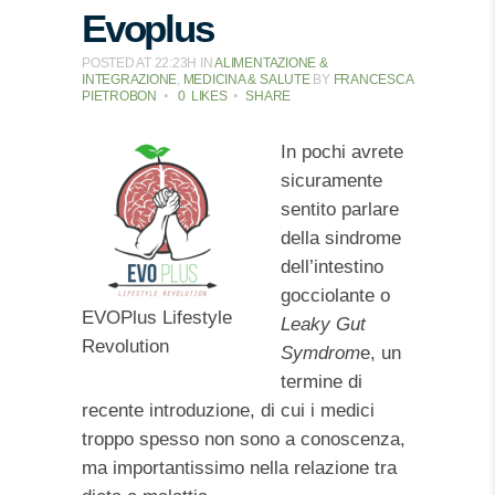
Evoplus
POSTED AT 22:23H
IN
ALIMENTAZIONE &
INTEGRAZIONE
,
MEDICINA & SALUTE
BY
FRANCESCA
PIETROBON
0
LIKES
SHARE
In pochi avrete
sicuramente
sentito parlare
della sindrome
dell’intestino
gocciolante o
EVOPlus Lifestyle
Leaky Gut
Revolution
Symdrom
e, un
termine di
recente introduzione, di cui i medici
troppo spesso non sono a conoscenza,
ma importantissimo nella relazione tra