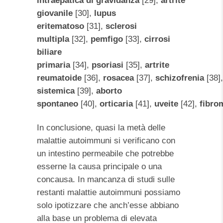
intraepatica di gravidanza
[29],
artrite
giovanile
[30],
lupus
eritematoso
[31],
sclerosi
multipla
[32],
pemfigo
[33],
cirrosi
biliare
primaria
[34],
psoriasi
[35],
artrite
reumatoide
[36],
rosacea
[37],
schizofrenia
[38]
sistemica
[39],
aborto
spontaneo
[40],
orticaria
[41],
uveite
[42],
fibro
In conclusione, quasi la metà delle
malattie autoimmuni si verificano con
un intestino permeabile che potrebbe
esserne la causa principale o una
concausa. In mancanza di studi sulle
restanti malattie autoimmuni possiamo
solo ipotizzare che anch’esse abbiano
alla base un problema di elevata