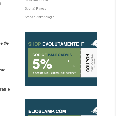
Medicina & Salute
i
Sport & Fitness
Storia e Antropologia
re del
me
rati e