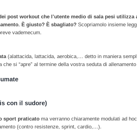
dei post workout che l’utente medio di sala pesi utilizza 
namento. È giusto? È sbagliato?
Scopriamolo insieme legg
 breve vademecum.
ata
(alattacida, lattacida, aerobica,… detto in maniera semp
a che si “apre” al termine della vostra seduta di allenament
nsumate
mis con il sudore)
 sport praticato
ma verranno chiaramente modulati ad hoc
namento (contro resistenze, sprint, cardio,…).