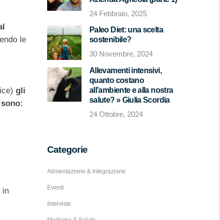
24 Febbraio, 2025
al
Paleo Diet: una scelta
endo le
sostenibile?
30 Novembre, 2024
Allevamenti intensivi,
quanto costano
lice)
gli
all’ambiente e alla nostra
salute? » Giulia Scordia
o
sono:
24 Ottobre, 2024
Categorie
Alimentazione & Integrazione
Eventi
 in
Interviste