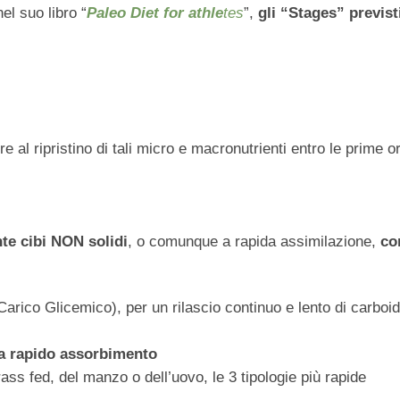
l suo libro “
Paleo Diet for athle
tes
”,
gli “Stages” previst
ire al ripristino di tali micro e macronutrienti entro le prime o
te cibi NON solidi
, o comunque a rapida assimilazione,
co
Carico Glicemico), per un rilascio continuo e lento di carboid
 a rapido assorbimento
grass fed, del manzo o dell’uovo, le 3 tipologie più rapide