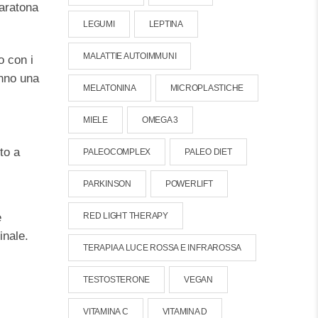
aratona
LEGUMI
LEPTINA
MALATTIE AUTOIMMUNI
o con i
anno una
MELATONINA
MICROPLASTICHE
MIELE
OMEGA 3
to a
PALEOCOMPLEX
PALEO DIET
PARKINSON
POWERLIFT
e
RED LIGHT THERAPY
inale.
TERAPIA A LUCE ROSSA E INFRAROSSA
TESTOSTERONE
VEGAN
VITAMINA C
VITAMINA D