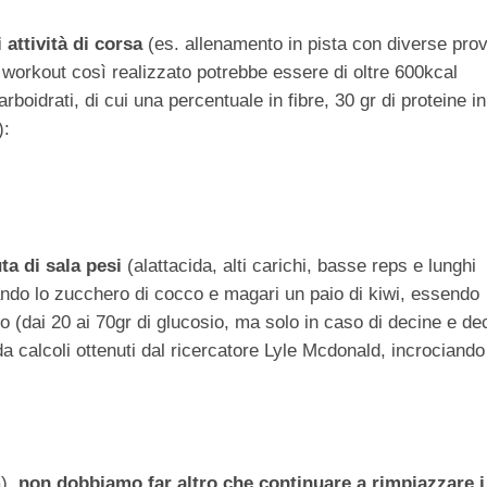
 attività di corsa
(es. allenamento in pista con diverse pro
t workout così realizzato potrebbe essere di oltre 600kcal
rboidrati, di cui una percentuale in fibre, 30 gr di proteine in
):
ta di sala pesi
(alattacida, alti carichi, basse reps e lunghi
ndo lo zucchero di cocco e magari un paio di kiwi, essendo
sio (dai 20 ai 70gr di glucosio, ma solo in caso di decine e de
da calcoli ottenuti dal ricercatore Lyle Mcdonald, incrociando
a),
non dobbiamo far altro che continuare a rimpiazzare i