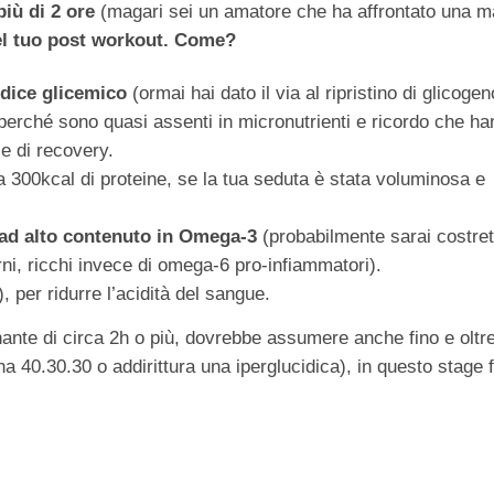
iù di 2 ore
(magari sei un amatore che ha affrontato una m
del tuo post workout. Come?
ndice glicemico
(ormai hai dato il via al ripristino di glicogen
 perché sono quasi assenti in micronutrienti e ricordo che h
se di recovery.
a 300kcal di proteine, se la tua seduta è stata voluminosa e
 ad alto contenuto in Omega-3
(probabilmente sarai costret
ierni, ricchi invece di omega-6 pro-infiammatori).
), per ridurre l’acidità del sangue.
nante di circa 2h o più, dovrebbe assumere anche fino e oltr
na 40.30.30 o addirittura una iperglucidica), in questo stage f