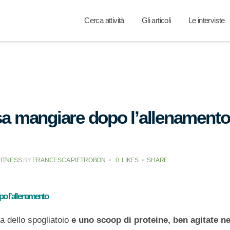
Cerca attività
Gli articoli
Le interviste
a mangiare dopo l’allenamento
FITNESS
BY
FRANCESCA PIETROBON
0
LIKES
SHARE
o l’allenamento
a dello spogliatoio
e uno scoop di proteine, ben agitate ne