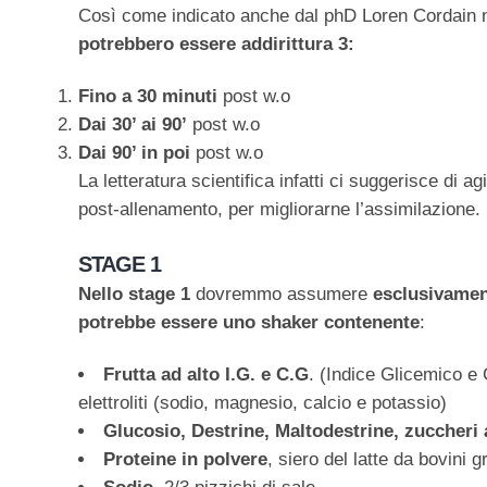
Così come indicato anche dal phD Loren Cordain ne
potrebbero essere addirittura 3:
Fino a 30 minuti
post w.o
Dai 30’ ai 90’
post w.o
Dai 90’ in poi
post w.o
La letteratura scientifica infatti ci suggerisce di ag
post-allenamento, per migliorarne l’assimilazione.
STAGE 1
Nello stage 1
dovremmo assumere
esclusivamen
potrebbe essere uno shaker contenente
:
Frutta ad alto I.G. e C.G
. (Indice Glicemico e 
elettroliti (sodio, magnesio, calcio e potassio)
Glucosio, Destrine, Maltodestrine, zuccheri
Proteine in polvere
, siero del latte da bovini 