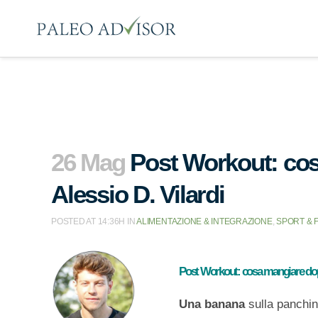
26 Mag
Post Workout: cos
Alessio D. Vilardi
POSTED AT 14:36H
IN
ALIMENTAZIONE & INTEGRAZIONE
,
SPORT & 
Post Workout: cosa mangiare dop
Una banana
sulla panchin