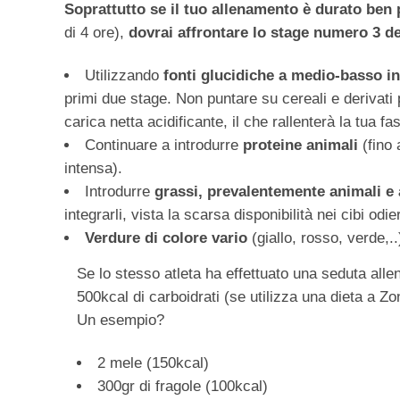
Soprattutto se il tuo allenamento è durato ben p
di 4 ore),
dovrai affrontare lo stage numero 3 
Utilizzando
fonti glucidiche a medio-basso i
primi due stage. Non puntare su cereali e derivati
carica netta acidificante, il che rallenterà la tua fa
Continuare a introdurre
proteine animali
(fino 
intensa).
Introdurre
grassi, prevalentemente animali e
integrarli, vista la scarsa disponibilità nei cibi od
Verdure di colore vario
(giallo, rosso, verde,..
Se lo stesso atleta ha effettuato una seduta alle
500kcal di carboidrati (se utilizza una dieta a Zo
Un esempio?
2 mele (150kcal)
300gr di fragole (100kcal)