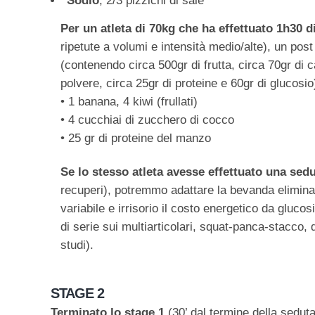
Sodio
, 2/3 pizzichi di sale
Per un atleta di 70kg che ha effettuato 1h30 di
ripetute a volumi e intensità medio/alte), un pos
(contenendo circa 500gr di frutta, circa 70gr di ca
polvere, circa 25gr di proteine e 60gr di glucosio
• 1 banana, 4 kiwi (frullati)
• 4 cucchiai di zucchero di cocco
• 25 gr di proteine del manzo
Se lo stesso atleta avesse effettuato una sedu
recuperi), potremmo adattare la bevanda elimina
variabile e irrisorio il costo energetico da gluco
di serie sui multiarticolari, squat-panca-stacco, 
studi).
STAGE 2
Terminato lo stage 1
(30’ dal termine della sedut