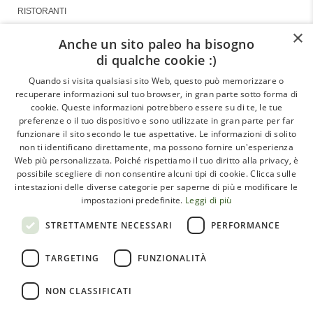
RISTORANTI
×
Anche un sito paleo ha bisogno
di qualche cookie :)
About
Quando si visita qualsiasi sito Web, questo può memorizzare o
recuperare informazioni sul tuo browser, in gran parte sotto forma di
GLI ARTICOLI
cookie. Queste informazioni potrebbero essere su di te, le tue
preferenze o il tuo dispositivo e sono utilizzate in gran parte per far
LE INTERVISTE
funzionare il sito secondo le tue aspettative. Le informazioni di solito
CHI SIAMO
non ti identificano direttamente, ma possono fornire un'esperienza
Web più personalizzata. Poiché rispettiamo il tuo diritto alla privacy, è
CONTATTI
possibile scegliere di non consentire alcuni tipi di cookie. Clicca sulle
intestazioni delle diverse categorie per saperne di più e modificare le
impostazioni predefinite.
Leggi di più
Paleoadvisor.net è un progetto di Francesca Pietrobon e
STRETTAMENTE NECESSARI
PERFORMANCE
Davide Cabras – Via Monte Argentario, 9A – 00141 Roma
TARGETING
FUNZIONALITÀ
(RM) Italy – C.F. PTRFNC91T67l407X
NON CLASSIFICATI