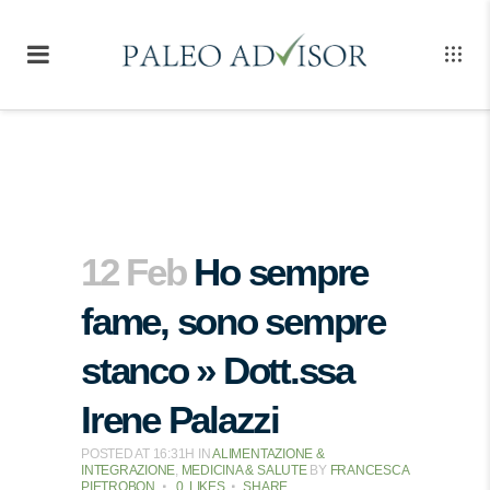
12 Feb
Ho sempre
fame, sono sempre
stanco » Dott.ssa
Irene Palazzi
POSTED AT 16:31H
IN
ALIMENTAZIONE &
INTEGRAZIONE
,
MEDICINA & SALUTE
BY
FRANCESCA
PIETROBON
0
LIKES
SHARE