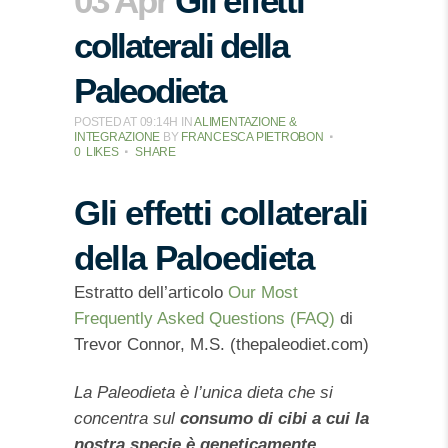
03 Apr
Gli effetti
collaterali della
Paleodieta
POSTED AT 09:14H
IN
ALIMENTAZIONE &
INTEGRAZIONE
BY
FRANCESCA PIETROBON
0
LIKES
SHARE
Gli effetti collaterali
della Paloedieta
Estratto dell’articolo
Our Most
Frequently Asked Questions (FAQ)
di
Trevor Connor, M.S. (thepaleodiet.com)
La Paleodieta è l’unica dieta che si
concentra sul
consumo di cibi
a cui la
nostra specie è geneticamente