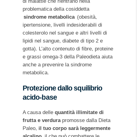
di malattie che rientrano nella
problematica della cosiddetta
sindrome metabolica
(obesità,
ipertensione, livelli indesiderabili di
colesterolo nel sangue e altri livelli di
lipidi nel sangue, diabete di tipo 2 e
gotta). L’alto contenuto di fibre, proteine
​​e grassi omega-3 della Paleodieta aiuta
anche a prevenire la sindrome
metabolica.
Protezione dallo squilibrio
acido-base
A causa delle
quantità illimitate di
frutta e verdura
promosse dalla Dieta
Paleo,
il tuo corpo sarà leggermente
alcalino
, il che può combattere le