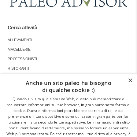
Cerca attività
ALLEVAMENTI
MACELLERIE
PROFESSIONISTI
RISTORANTI
×
Anche un sito paleo ha bisogno
di qualche cookie :)
About
Quando si visita qualsiasi sito Web, questo può memorizzare o
recuperare informazioni sul tuo browser, in gran parte sotto forma di
GLI ARTICOLI
cookie. Queste informazioni potrebbero essere su di te, le tue
preferenze o il tuo dispositivo e sono utilizzate in gran parte per far
LE INTERVISTE
funzionare il sito secondo le tue aspettative. Le informazioni di solito
CHI SIAMO
non ti identificano direttamente, ma possono fornire un'esperienza
Web più personalizzata. Poiché rispettiamo il tuo diritto alla privacy, è
CONTATTI