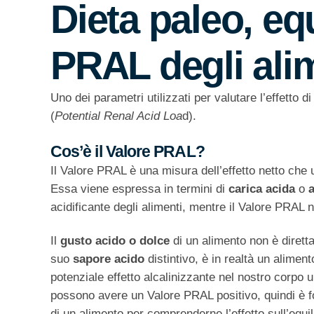
Dieta paleo, eq
PRAL degli ali
Uno dei parametri utilizzati per valutare l’effetto d
(
Potential Renal Acid Loa
d).
Cos’è il Valore PRAL?
Il Valore PRAL è una misura dell’effetto netto che
Essa viene espressa in termini di
carica acida
o
a
acidificante degli alimenti, mentre il Valore PRAL n
Il
gusto acido o dolce
di un alimento non è dirett
suo
sapore acido
distintivo, è in realtà un alimen
potenziale effetto alcalinizzante nel nostro corpo u
possono avere un Valore PRAL positivo, quindi è f
di un alimento per comprenderne l’effetto sull’equi