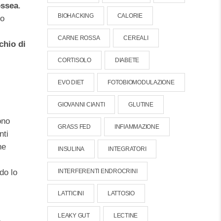
ossea
.
BIOHACKING
CALORIE
do
CARNE ROSSA
CEREALI
chio di
CORTISOLO
DIABETE
EVO DIET
FOTOBIOMODULAZIONE
GIOVANNI CIANTI
GLUTINE
ono
GRASS FED
INFIAMMAZIONE
nti
he
INSULINA
INTEGRATORI
INTERFERENTI ENDROCRINI
do lo
LATTICINI
LATTOSIO
LEAKY GUT
LECTINE