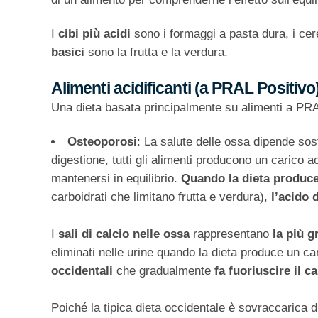
I
cibi più acidi
sono i formaggi a pasta dura, i cerea
basici
sono la frutta e la verdura.
Alimenti acidificanti (a PRAL Positivo
Una dieta basata principalmente su alimenti a PRAL 
Osteoporosi
: La salute delle ossa dipende sos
digestione, tutti gli alimenti producono un carico a
mantenersi in equilibrio.
Quando la dieta produce
carboidrati che limitano frutta e verdura),
l’acido 
I
sali di calcio nelle ossa
rappresentano
la più g
eliminati nelle urine quando la dieta produce un ca
occidentali
che gradualmente
fa fuoriuscire il c
Poiché la tipica dieta occidentale è sovraccarica di