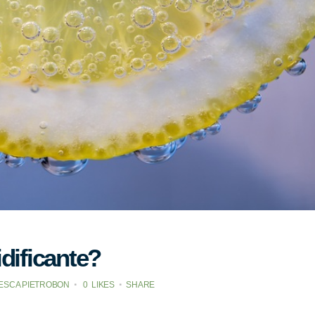
idificante?
ESCA PIETROBON
0
LIKES
SHARE