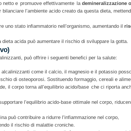
ido netto e promuove effettivamente la
demineralizzazione 
er bilanciare l’ambiente acido creato da questa dieta, metten
re uno stato infiammatorio nell’organismo, aumentando il
ris
dieta acida può aumentare il rischio di sviluppare la gotta.
ivo)
nizzanti, può offrire i seguenti benefici per la salute:
li alcalinizzanti come il calcio, il magnesio e il potassio poss
 rischio di osteoporosi. Sostituendo formaggio, cereali e alime
e, il corpo torna all’equilibrio acido/base che ci riporta anc
 supportare l’equilibrio acido-base ottimale nel corpo, riducen
lina può contribuire a ridurre l’infiammazione nel corpo,
do il rischio di malattie croniche.