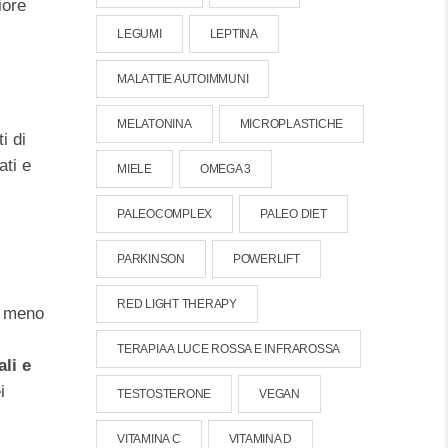
iore
LEGUMI
LEPTINA
MALATTIE AUTOIMMUNI
MELATONINA
MICROPLASTICHE
i di
ati e
MIELE
OMEGA 3
PALEOCOMPLEX
PALEO DIET
PARKINSON
POWERLIFT
RED LIGHT THERAPY
i meno
TERAPIA A LUCE ROSSA E INFRAROSSA
li e
i
TESTOSTERONE
VEGAN
VITAMINA C
VITAMINA D