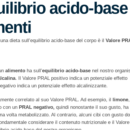
uilibrio acido-base
menti
i una dieta sull’equilibrio acido-base del corpo è il
Valore PR
 un
alimento
ha sull’
equilibrio acido-base
nel nostro organ
lcalina
. Il Valore PRAL positivo indica un potenziale effetto
egativo indica un potenziale effetto alcalinizzante.
amente correlato al suo Valore PRAL. Ad esempio, il
limone
to con un
PRAL negativo,
quindi nonostante il suo gusto, ha
na volta metabolizzato. Al contrario, alcuni cibi con gusto d
ondamentale considerare il contenuto nutrizionale e il Valor
librio acido-base del nostro organismo.