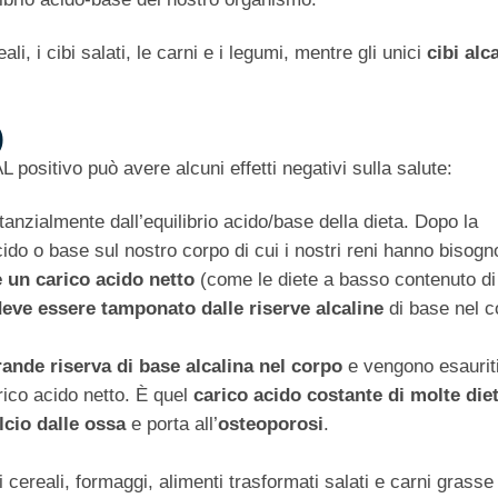
li, i cibi salati, le carni e i legumi, mentre gli unici
cibi alca
)
positivo può avere alcuni effetti negativi sulla salute:
tanzialmente dall’equilibrio acido/base della dieta. Dopo la
cido o base sul nostro corpo di cui i nostri reni hanno bisogn
 un carico acido netto
(come le diete a basso contenuto di
deve essere tamponato dalle riserve alcaline
di base nel c
rande riserva di base alcalina nel corpo
e vengono esaurit
rico acido netto. È quel
carico acido costante di molte die
alcio dalle ossa
e porta all’
osteoporosi
.
 cereali, formaggi, alimenti trasformati salati e carni grasse