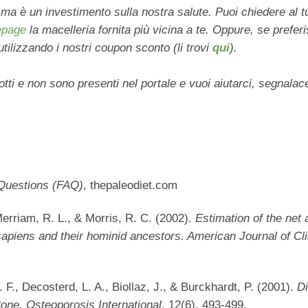
ma è un investimento sulla nostra salute. Puoi chiedere al t
page
la macelleria fornita più vicina a te. Oppure, se preferi
utilizzando i nostri coupon sconto (li trovi
qui
).
ti e non sono presenti nel portale e vuoi aiutarci, segnalace
Questions (FAQ)
, thepaleodiet.com
Merriam, R. L., & Morris, R. C. (2002).
Estimation of the net 
 sapiens and their hominid ancestors. American Journal of Cli
 F., Decosterd, L. A., Biollaz, J., & Burckhardt, P. (2001).
Di
Bone. Osteoporosis International
, 12(6), 493-499.