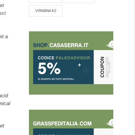
uo
VITAMINA K2
sci
li a
acid
nical
et