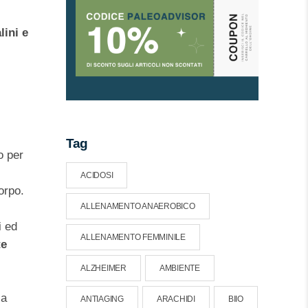
lini e
Tag
o per
ACIDOSI
orpo.
ALLENAMENTO ANAEROBICO
i ed
ALLENAMENTO FEMMINILE
te
ALZHEIMER
AMBIENTE
 a
ANTIAGING
ARACHIDI
BIIO