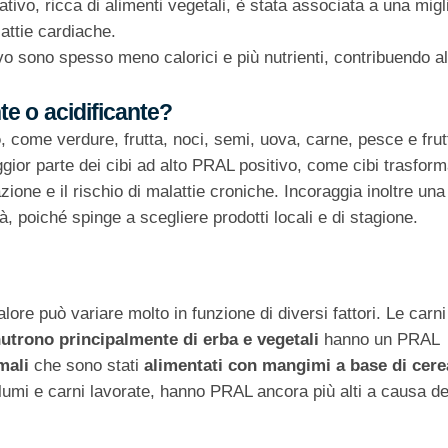
tivo, ricca di alimenti vegetali, è stata associata a una migl
lattie cardiache.
vo sono spesso meno calorici e più nutrienti, contribuendo al
te o acidificante?
o
, come verdure, frutta, noci, semi, uova, carne, pesce e frutt
ior parte dei cibi ad alto PRAL positivo, come cibi trasform
zione e il rischio di malattie croniche. Incoraggia inoltre una
à, poiché spinge a scegliere prodotti locali e di stagione.
ore può variare molto in funzione di diversi fattori. Le carn
nutrono principalmente di erba e vegetali
hanno un PRAL
mali
che sono stati
alimentati con mangimi a base di cerea
umi e carni lavorate, hanno PRAL ancora più alti a causa de