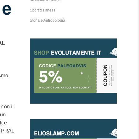
Medicina & Salute
 e
Sport & Fitness
Storia e Antropologia
AL
ismo.
, con il
 un
olce
e PRAL