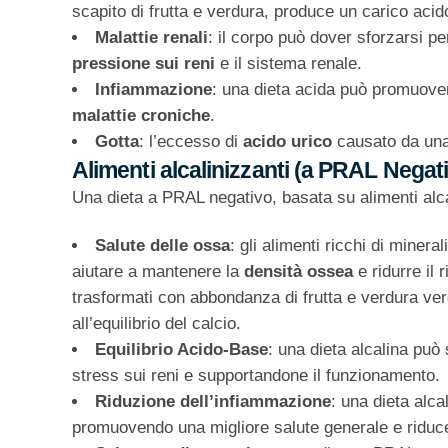
scapito di frutta e verdura, produce un carico ac
Malattie renali
: il corpo può dover sforzarsi p
pressione sui reni
e il sistema renale.
Infiammazione
: una dieta acida può promuove
malattie croniche
.
Gotta
: l’eccesso di
acido urico
causato da una 
Alimenti alcalinizzanti (a PRAL Negat
Una dieta a PRAL negativo, basata su alimenti alcali
Salute delle ossa
: gli alimenti ricchi di minera
aiutare a mantenere la
densità ossea
e ridurre il
trasformati con abbondanza di frutta e verdura verd
all’equilibrio del calcio.
Equilibrio Acido-Base
: una dieta alcalina può
stress sui reni e supportandone il funzionamento.
Riduzione dell’infiammazione
: una dieta alca
promuovendo una migliore salute generale e riducen