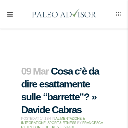
09 Mar
Cosa c’è da
dire esattamente
sulle “barrette”? »
Davide Cabras
POSTED AT 14:13H
IN
ALIMENTAZIONE &
INTEGRAZIONE
,
SPORT & FITNESS
BY
FRANCESCA
PIETROBON
0
LIKES
SHARE