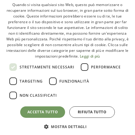
About
Quando si visita qualsiasi sito Web, questo può memorizzare o
recuperare informazioni sul tuo browser, in gran parte sotto forma di
GLI ARTICOLI
cookie. Queste informazioni potrebbero essere su di te, le tue
preferenze o il tuo dispositivo e sono utilizzate in gran parte per far
LE INTERVISTE
funzionare il sito secondo le tue aspettative. Le informazioni di solito
CHI SIAMO
non ti identificano direttamente, ma possono fornire un'esperienza
Web più personalizzata. Poiché rispettiamo il tuo diritto alla privacy, è
CONTATTI
possibile scegliere di non consentire alcuni tipi di cookie. Clicca sulle
intestazioni delle diverse categorie per saperne di più e modificare le
impostazioni predefinite.
Leggi di più
Paleoadvisor.net è un progetto di Francesca Pietrobon e
STRETTAMENTE NECESSARI
PERFORMANCE
Davide Cabras – Via Monte Argentario, 9A – 00141 Roma
TARGETING
FUNZIONALITÀ
(RM) Italy – C.F. PTRFNC91T67l407X
NON CLASSIFICATI
ACCETTA TUTTO
RIFIUTA TUTTO
Privacy e cookie policy
Termini e condizioni
Map Icons
by
Icons8
MOSTRA DETTAGLI
Seguici: